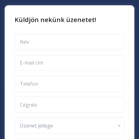
Küldjön nekünk üzenetet!
Név
E-mail cím
Telefon
Cégnév
Üzenet jellege