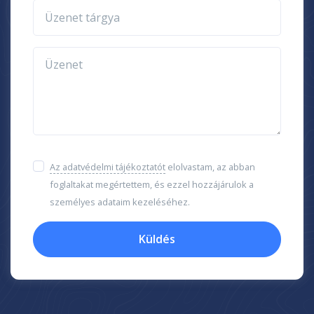
Üzenet tárgya
Üzenet
Az adatvédelmi tájékoztatót
elolvastam, az abban
foglaltakat megértettem, és ezzel hozzájárulok a
személyes adataim kezeléséhez.
Küldés