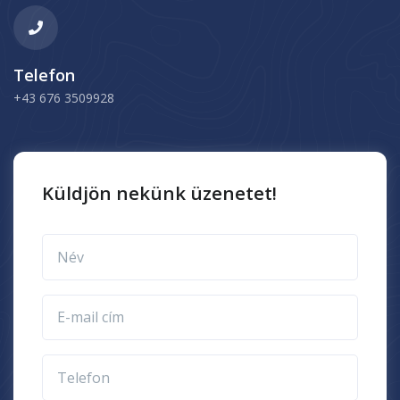
Telefon
+43 676 3509928
Küldjön nekünk üzenetet!
Név
E-mail cím
Telefon