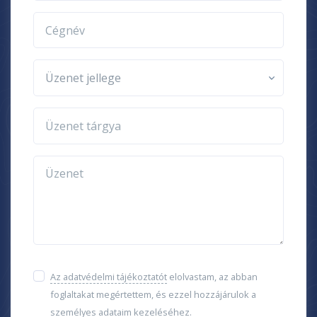
Cégnév
Üzenet jellege
Üzenet tárgya
Üzenet
Az adatvédelmi tájékoztatót
elolvastam, az abban
foglaltakat megértettem, és ezzel hozzájárulok a
személyes adataim kezeléséhez.