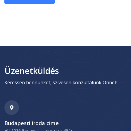
Üzenetküldés
Keressen bennünket, szívesen konzultálunk Önnel!
Budapesti iroda címe
HU 1036 Budapest, Lajos utca 49/a