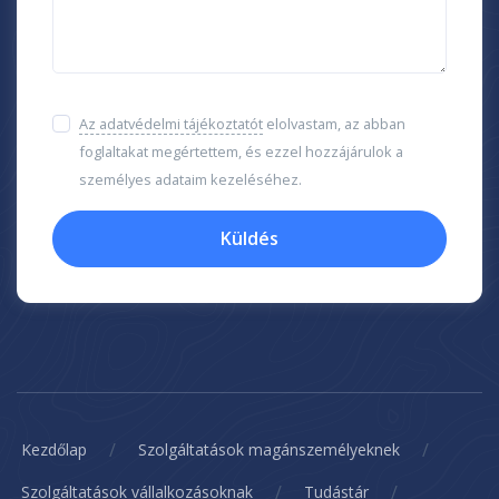
Az adatvédelmi tájékoztatót
elolvastam, az abban
foglaltakat megértettem, és ezzel hozzájárulok a
személyes adataim kezeléséhez.
Küldés
/
/
Kezdőlap
Szolgáltatások magánszemélyeknek
/
/
Szolgáltatások vállalkozásoknak
Tudástár