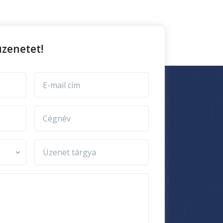
zenetet!
E-mail cím
Cégnév
Üzenet tárgya