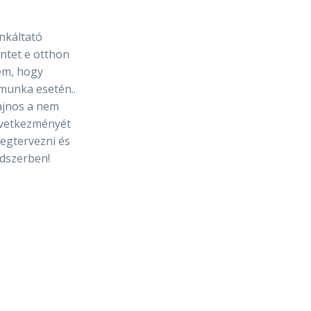
unkáltató
ntet e otthon
nem, hogy
 munka esetén..
ajnos a nem
következményét
megtervezni és
ndszerben!