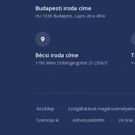
Budapesti iroda címe
HU 1036 Budapest, Lajos utca 49/a
Bécsi iroda címe
T
1190 Wien Döblingergürtel 21-23/6/3
+
/
Kezdőlap
Szolgáltatások magánszemélyekn
/
/
Számolja ki
Adóvisszatérítés
24 órás