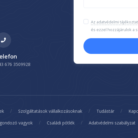
Az adatvédelmi tájékoztat
és ezzel hozzájárulok a
elefon
43 676 3509928
/
/
/
ek
Szolgáltatások vállalkozásoknak
Tudástár
Kapc
/
/
 gondozó vagyok
Családi pótlék
Adatvédelmi szabályzat