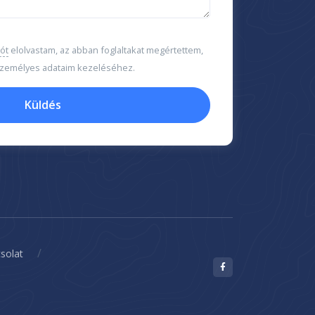
ót
elolvastam, az abban foglaltakat megértettem,
 személyes adataim kezeléséhez.
Küldés
/
solat