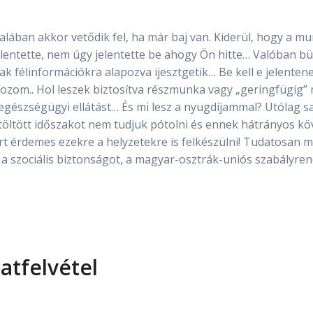
talában akkor vetődik fel, ha már baj van. Kiderül, hogy a m
lentette, nem úgy jelentette be ahogy Ön hitte… Valóban bü
ak félinformációkra alapozva ijesztgetik… Be kell e jelente
ozom.. Hol leszek biztosítva részmunka vagy „geringfügig”
egészségügyi ellátást… És mi lesz a nyugdíjammal? Utólag s
 töltött időszakot nem tudjuk pótolni és ennek hátrányos 
ért érdemes ezekre a helyzetekre is felkészülni! Tudatosan 
a szociális biztonságot, a magyar-osztrák-uniós szabályre
atfelvétel