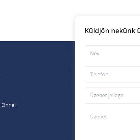
Küldjön nekünk ü
Név
Telefon
Üzenet jellege
 Önnel!
Üzenet