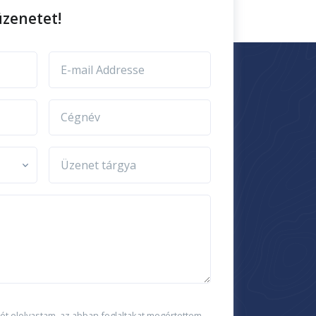
zenetet!
E-mail Addresse
Cégnév
Üzenet tárgya
ót
elolvastam, az abban foglaltakat megértettem,