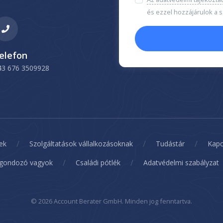
és ezzel hozzájárulok a
elefon
43 676 3509928
/
/
/
ek
Szolgáltatások vállalkozásoknak
Tudástár
Kapc
/
/
 gondozó vagyok
Családi pótlék
Adatvédelmi szabályzat
© 2026 Account Berater GmbH. Minden jog fenntartva.