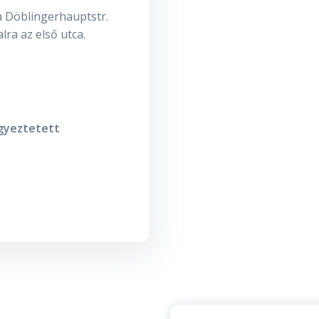
 a Döblingerhauptstr.
alra az első utca.
egyeztetett