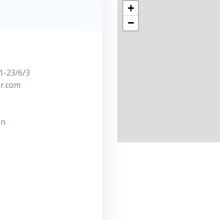
+
−
1-23/6/3
er.com
en