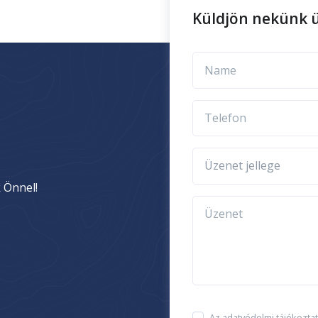
Küldjön nekünk ü
Name
Telefon
Üzenet jellege
 Önnel!
Üzenet
Az adatvédelmi tájékoztat