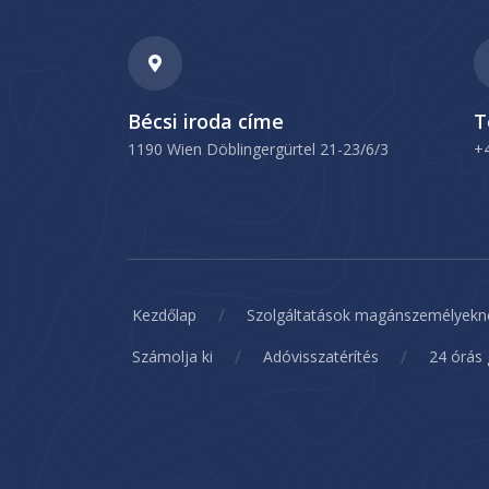
Bécsi iroda címe
T
1190 Wien Döblingergürtel 21-23/6/3
+
/
Kezdőlap
Szolgáltatások magánszemélyekn
/
/
Számolja ki
Adóvisszatérítés
24 órás