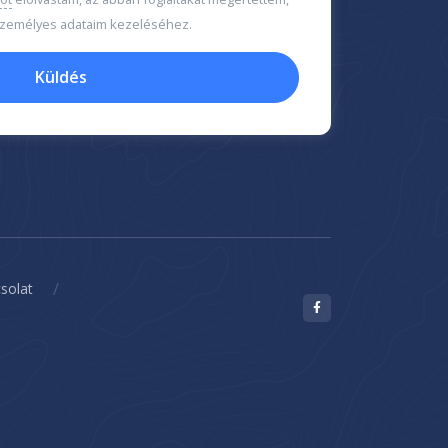
 személyes adataim kezeléséhez.
Küldés
/
solat